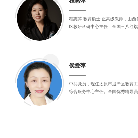
程惠萍
8年时间带动两所名校分别发展成为
保、能源、冶金等行业实现工业应用
的教育集团，将优质教育资源辐射到
区，办老百姓家门口的好学校，服务
程惠萍 教育硕士 正高级教师，山西
家庭。创新实践集团化办学模式，“
区教研科研中心主任，全国三八红旗
校”“名校带普校”“名校带新校”“名
教师，山西省特级教师，山西省委联
模式，扩大优质学位上万个。集团内
专家，山西省首批名师，教育部“一
管理”“1N5”集团内部管理方略，实
专家，教育部基础教育精品课评审专
展。为全国贡献出可借鉴的集团化办
报刊协会写作教学专业委员会理事，
验”。
侯爱萍
特级教师研究中心委员会委员。《语
等杂志封面人物，金牌阅读推广人。
省“三晋英才”计划“拔尖骨干人才”
中共党员，现任太原市迎泽区教育工
卫体系统“十大杰出知识女性”，山
综合服务中心主任。全国优秀辅导员
家，太原市劳动模范，太原市首批名
工作学会理事，山西省“五一劳动奖
人，荣获山西省杰出知识女性职业道
西省少先队名师工作室带头人，山西
星星火炬奖章。获国家教学成果二等
工作者，德育专家。国家二级心理咨
心理学会理事，山西大学教育学院应
究生校外导师。专注职场心理健康教
理健康研究咨询以及家庭教育指导工