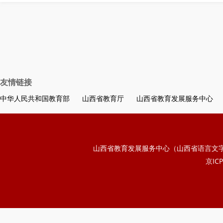
着专业的理论知识和丰富的实践经验
发表相关论文研究成果，承担山西省
减”工作专项课题，将心理学生活化
年健康成长，让更多家庭科学育儿，
康生活，快乐学习工作！
友情链接
中华人民共和国教育部
山西省教育厅
山西省教育发展服务中心
山西省教育发展服务中心（山西省语言文
京ICP