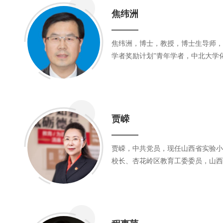
焦纬洲
焦纬洲，博士，教授，博士生导师，
学者奖励计划”青年学者，中北大学
级实验教学中心主任/化学与化工学
西省“青年三晋学者”特聘教授，中
服务专家，担任中国化工学会化工过
员会副秘书长/委员、全国大学生化
贾嵘
北赛区竞赛委员会秘书长、山西省高
化工与制药类专业教学指导委员会秘
《Journal of Measurement Science and 
贾嵘，中共党员，现任山西省实验小
n》期刊副主编、《Chinese Journal of C
校长、杏花岭区教育工委委员，山西
ineering》期刊编委、《太原理工
教育部名校长领航工程“贾嵘校长工
编委等职务。主要从事化学工程的教
山西省名校长、山西省教育咨询委员
围绕国家节能减排重大需求，以超重
省委联系的高级专家、太原市委联系
托，在污染物控制等方面形成了特色
齐鲁师范学院特聘教授、太原师范学
得了一定的创新性研究成果，研发成