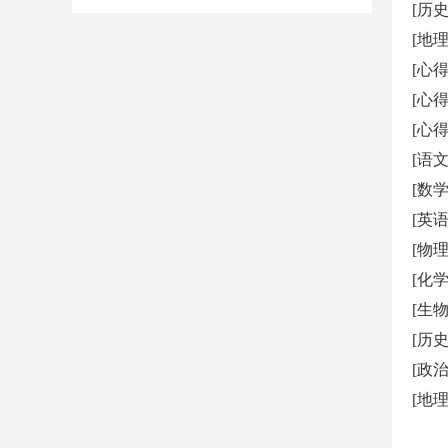
[历
[地
[心
[心
[语
[数
[英
[物
[化
[生
[历
[政
[地