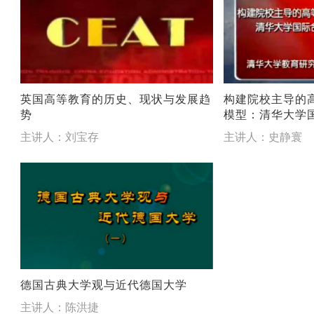
英国高等教育的历史、现状与发展趋
构建院校主导的
势
模型：清华大学
分析
主讲人：刘宝存
主讲人：史静寰
德国古典大学观与近代德国大学
主讲人：陈洪捷