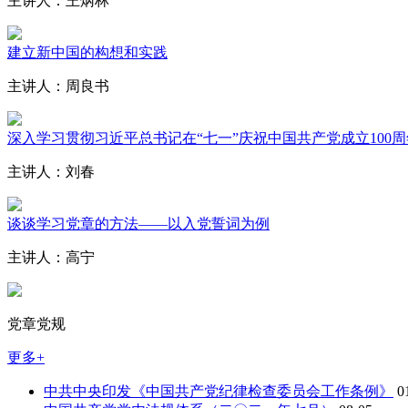
主讲人：王炳林
建立新中国的构想和实践
主讲人：周良书
深入学习贯彻习近平总书记在“七一”庆祝中国共产党成立100
主讲人：刘春
谈谈学习党章的方法——以入党誓词为例
主讲人：高宁
党章党规
更多+
中共中央印发《中国共产党纪律检查委员会工作条例》
0