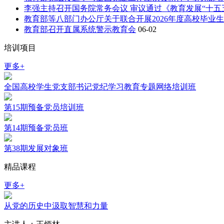
李强主持召开国务院常务会议 审议通过《教育发展“十五
教育部等八部门办公厅关于联合开展2026年度高校毕业
教育部召开直属系统警示教育会
06-02
培训项目
更多+
全国高校学生党支部书记党纪学习教育专题网络培训班
第15期预备党员培训班
第14期预备党员班
第38期发展对象班
精品课程
更多+
从党的历史中汲取智慧和力量