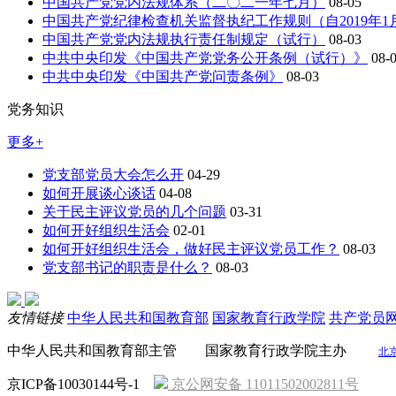
中国共产党党内法规体系（二〇二一年七月）
08-05
中国共产党纪律检查机关监督执纪工作规则（自2019年1
中国共产党党内法规执行责任制规定（试行）
08-03
中共中央印发《中国共产党党务公开条例（试行）》
08-
中共中央印发《中国共产党问责条例》
08-03
党务知识
更多+
党支部党员大会怎么开
04-29
如何开展谈心谈话
04-08
关于民主评议党员的几个问题
03-31
如何开好组织生活会
02-01
如何开好组织生活会，做好民主评议党员工作？
08-03
党支部书记的职责是什么？
08-03
友情链接
中华人民共和国教育部
国家教育行政学院
共产党员
中华人民共和国教育部主管 国家教育行政学院主办
北
京ICP备10030144号-1
京公网安备 11011502002811号