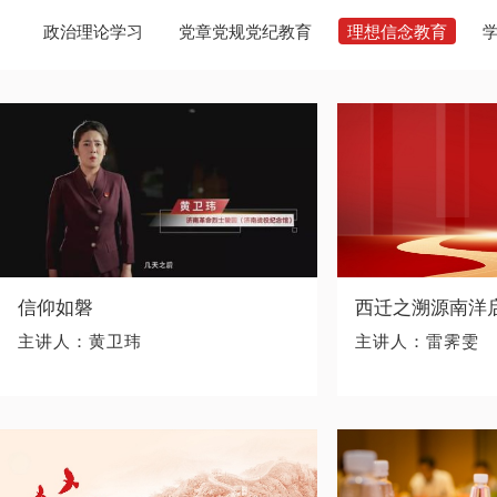
政治理论学习
党章党规党纪教育
理想信念教育
信仰如磐
西迁之溯源南洋
主讲人：黄卫玮
主讲人：雷霁雯