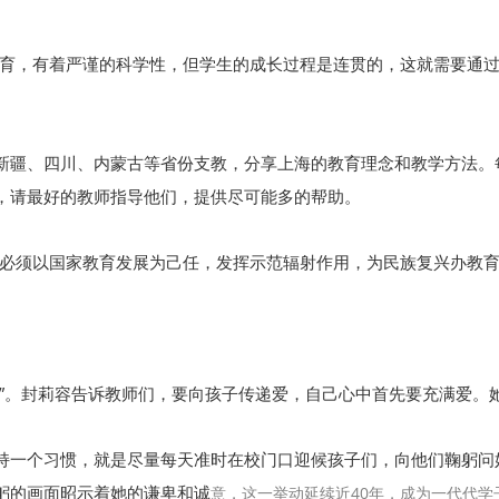
教育，有着严谨的科学性，但学生的成长过程是连贯的，这就需要通
新疆、四川、内蒙古等省份支教，分享上海的教育理念和教学方法。
，请最好的教师指导他们，提供尽可能多的帮助。
育必须以国家教育发展为己任，发挥示范辐射作用，为民族复兴办教育
来”。封莉容告诉教师们，要向孩子传递爱，自己心中首先要充满爱。
持一个习惯，就是尽量每天准时在校门口迎候孩子们，向他们鞠躬问
躬的画面昭示着她的谦卑和诚
意，这一举动延续近40年，成为一代代学