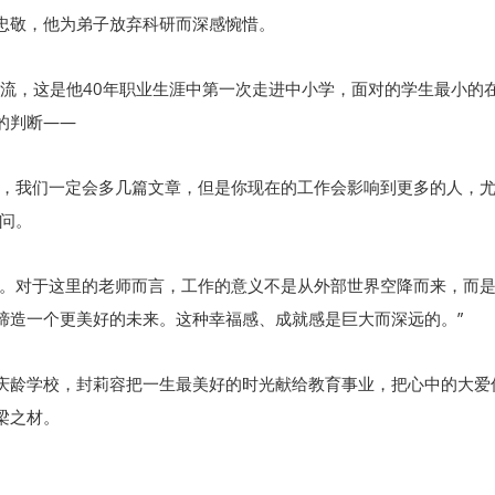
忠敬，他为弟子放弃科研而深感惋惜。
交流，这是他40年职业生涯中第一次走进中小学，面对的学生最小
的判断——
圈，我们一定会多几篇文章，但是你现在的工作会影响到更多的人，
问。
的。对于这里的老师而言，工作的意义不是从外部世界空降而来，而
缔造一个更美好的未来。这种幸福感、成就感是巨大而深远的。”
庆龄学校，封莉容把一生最美好的时光献给教育事业，把心中的大爱
梁之材。