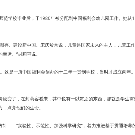
师范学校毕业后，于1980年被分配到中国福利会幼儿园工作。她从19
亡图存、建设新中国。宋庆龄常说，儿童是国家未来的主人，儿童工
的幸运。”封莉容说。
校长。这是一所中国福利会创办的十二年一贯制学校，当时才成立两年
阶段变了，在封莉容看来，其中也有一以贯之的东西，那就是学生需
力，点亮他们的生命。
方针——“实验性、示范性、加强科学研究”，着力推进基于贯通培养