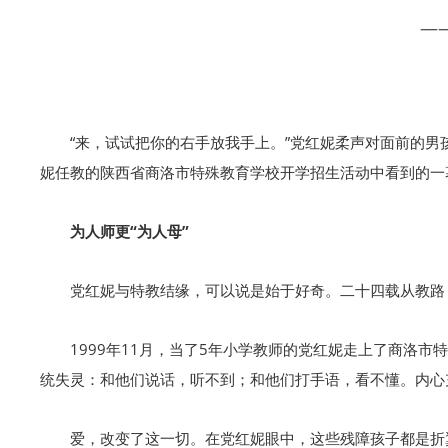
—
“来，试试把你的右手放我手上。”党红妮柔声对面前的
妮任教的陕西省商洛市特殊教育学校开学招生活动中看到的一
为人师更“为人母”
党红妮与特教结缘，可以说是始于好奇。二十四载从教路
1999年11月，当了5年小学教师的党红妮走上了商洛
统失灵：和他们说话，听不到；和他们打手语，看不懂。内心
爱，改变了这一切。在党红妮眼中，这些残障孩子都是折