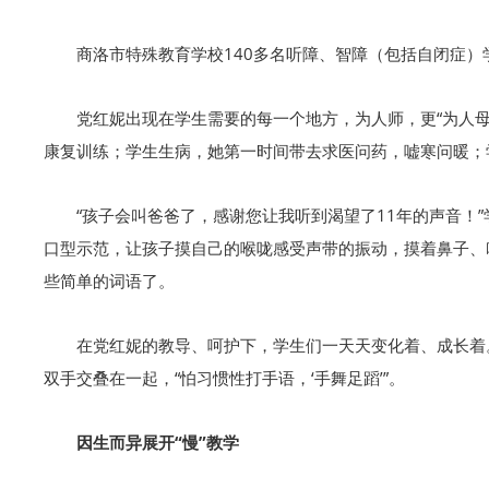
商洛市特殊教育学校140多名听障、智障（包括自闭症
党红妮出现在学生需要的每一个地方，为人师，更“为人
康复训练；学生生病，她第一时间带去求医问药，嘘寒问暖；
“孩子会叫爸爸了，感谢您让我听到渴望了11年的声音
口型示范，让孩子摸自己的喉咙感受声带的振动，摸着鼻子、
些简单的词语了。
在党红妮的教导、呵护下，学生们一天天变化着、成长着
双手交叠在一起，“怕习惯性打手语，‘手舞足蹈’”。
因生而异展开“慢”教学