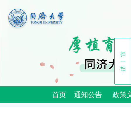
扫
一
扫
首页
通知公告
政策