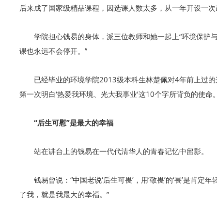
后来成了国家级精品课程，因选课人数太多，从一年开设一次
学院担心钱易的身体，派三位教师和她一起上“环境保护与
课也永远不会停开。”
已经毕业的环境学院2013级本科生林楚佩对4年前上过
第一次明白‘热爱我环境、光大我事业’这10个字所背负的使命。
“后生可慰”是最大的幸福
站在讲台上的钱易在一代代清华人的青春记忆中留影。
钱易曾说：“中国老说‘后生可畏’，用‘敬畏’的‘畏’是肯
了我，就是我最大的幸福。”