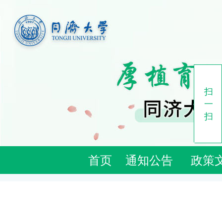
扫
一
扫
首页
通知公告
政策