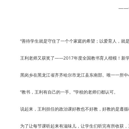
——
“善待学生就是守住了一个个家庭的希望；以爱育人，就是
王利老师又获奖了——2017年度全国教书育人楷模！新
黑岗乡在黑龙江省齐齐哈尔市龙江县东南部。唯一一所中心
“教书，王利有自己的一手。”学校的老师们都认可。
说起来，王利担任的政治课好教也不好教，好教的是遵循
为了让每节课听起来有滋味儿，让学生们听完有所收获，