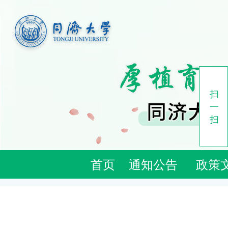
扫
一
扫
首页
通知公告
政策