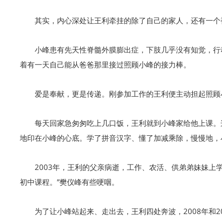
其实，内心深处让王利牵挂的除了自己的家人，还有一个
小峰患有先天性脊髓外膜膨出症，下肢几乎没有知觉，行
着有一天自己能从爸爸那里接过照顾小峰的接力棒。
爱是奉献，更是传递。刚参加工作的王利便主动担起照顾
每天回家急匆匆吃上几口饭，王利就到小峰家给他上课。
地印在小峰的心底。学了拼音汉字、懂了加减乘除，慢慢地，
2003年，王利的父亲病逝，工作、农活、供弟弟妹妹
初中课程。”樊仪峰有些哽咽。
为了让小峰站起来、走出去，王利四处奔波，2008年和