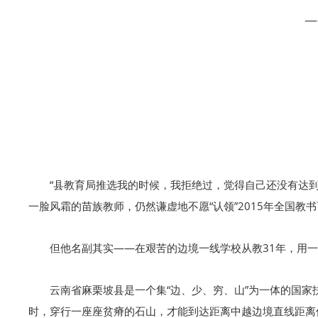
—
“县教育局推选我的时候，我拒绝过，觉得自己还没有达
一脸风霜的苗族教师，仍然谦虚地不愿“认领”2015年全国教
但他名副其实——在艰苦的边境一线学校从教31年，用
云南省麻栗坡县是一个集“边、少、穷、山”为一体的国
时，穿行一座座贫瘠的石山，才能到达距离中越边境直线距离