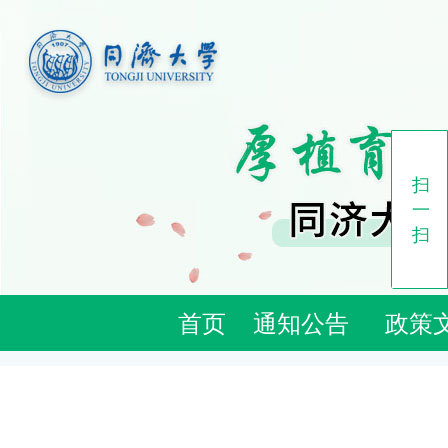
扫
一
扫
首页
通知公告
政策