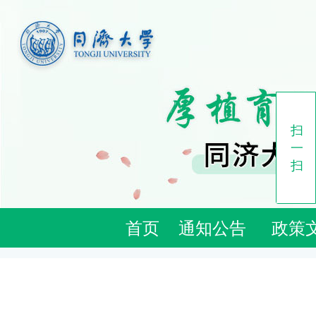
扫
一
扫
首页
通知公告
政策