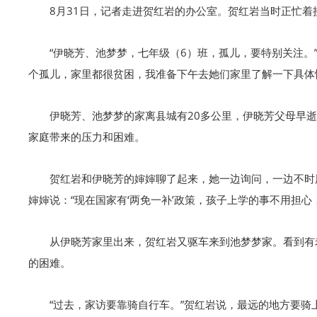
8月31日，记者走进贺红岩的办公室。贺红岩当时正忙
“伊晓芳、池梦梦，七年级（6）班，孤儿，要特别关注。
个孤儿，家里都很贫困，我准备下午去她们家里了解一下具体
伊晓芳、池梦梦的家离县城有20多公里，伊晓芳父母早
家庭带来的压力和困难。
贺红岩和伊晓芳的婶婶聊了起来，她一边询问，一边不时
婶婶说：“现在国家有‘两免一补’政策，孩子上学的事不用担
从伊晓芳家里出来，贺红岩又驱车来到池梦梦家。看到有
的困难。
“过去，家访要靠骑自行车。”贺红岩说，最远的地方要骑