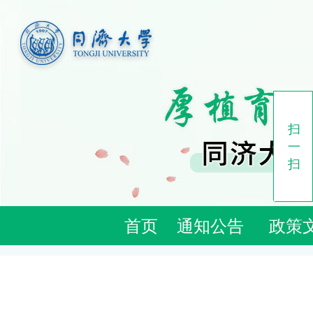
扫
一
扫
首页
通知公告
政策