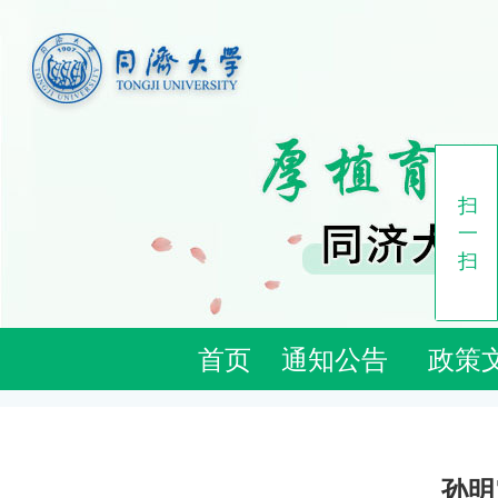
扫
一
扫
首页
通知公告
政策
孙明