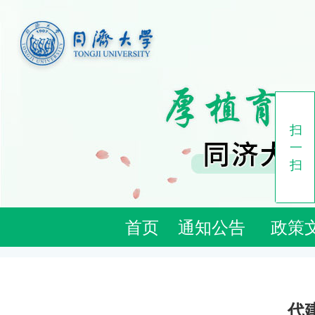
扫
一
扫
首页
通知公告
政策
代