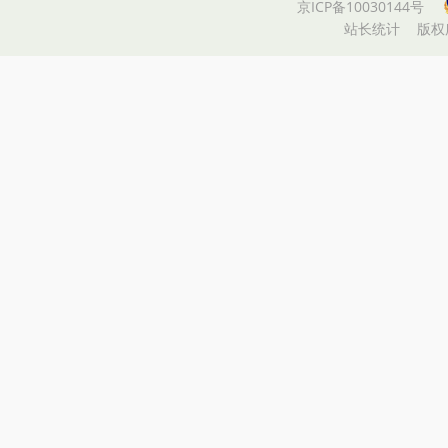
京ICP备10030144号
站长统计
版权