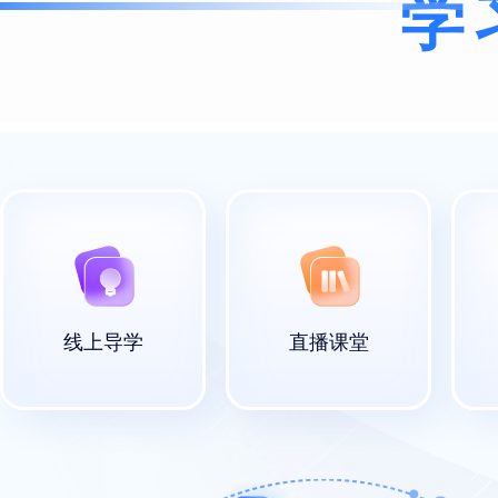
学
线上导学
直播课堂